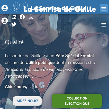
Qualité
Le sourire de Guille est un
Pôle Spécial Emploi
déclaré de
Utilité publique
dont la mission est
«
Améliorer la qualité de vie des personnes
handicapées »
.
Aidez nous,
Déduire!
COLLECTION
AIDEZ NOUS!
ÉLECTRONIQUE