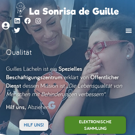
Qualität
Guilles Lächeln ist ein
Spezielles
Beschäftigungszentrum
erklärt von
Öffentlicher
Dienst
dessen Mission ist
„Die Lebensqualität von
Menschen mit Behinderungen verbessern“
.
Hilf uns,
Abziehen!
ELEKTRONISCHE
HILF UNS!
SAMMLUNG